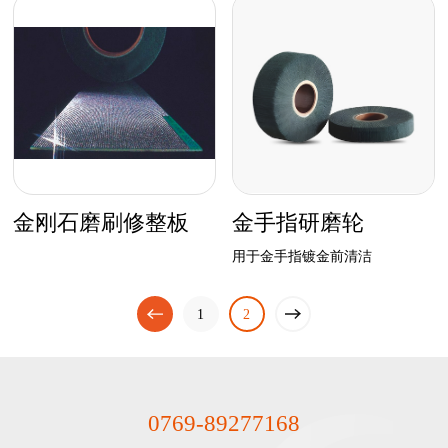
金刚石磨刷修整板
金手指研磨轮
用于金手指镀金前清洁
一页
下
1
上
2
一页
0769-89277168