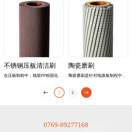
不锈钢压板清洁刷
陶瓷磨刷
在压板制程中，残留PP粉固化后产生的树脂点会粘附在不锈钢压板上，造成压板后的针孔凹陷 。
陶瓷磨刷是针对线路板制程中高研磨力工序来设计，具有所以磨刷中最高的研磨力，
一页
下
1
上
2
一页
0769-89277168