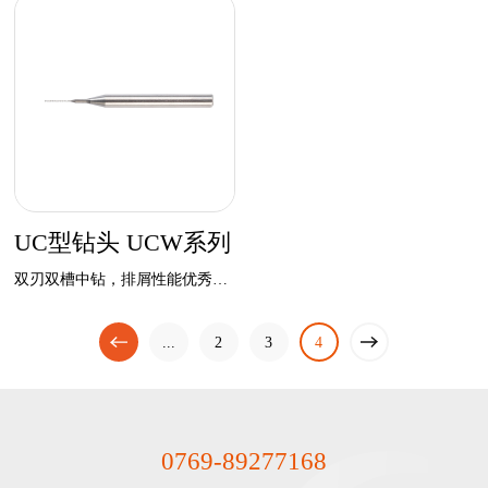
UC型钻头 UCW系列
双刃双槽中钻，排屑性能优秀，保证良好的孔壁品质。
一页
...
上
2
下
3
4
一页
0769-89277168