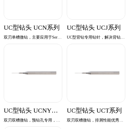
UC型钻头 UCN系列
UC型钻头 UCJ系列
双刃单槽微钻，主要应⽤于Server等场合，提升孔壁质量。
UC型背钻专⽤钻针，解决背钻塞孔、铜屑残留，保证良好的孔壁品质。
UC型钻头 UCNY系列
UC型钻头 UCT系列
双刃双槽微钻，预钻孔专⽤，⾼刚性设计，保证良好的孔位精度。
双刃双槽微钻，排屑性能优秀，保证良好的孔壁品质。