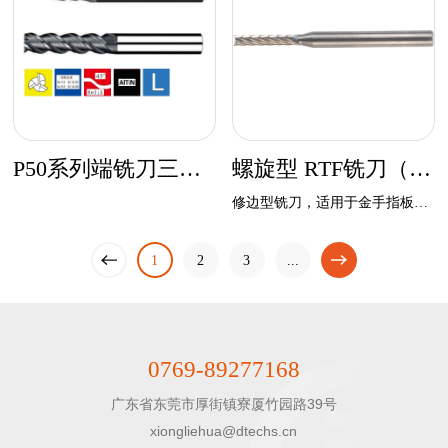
P50系列端铣刀三刃长刃型
螺旋型 RTF铣刀（原ETR）
修边型铣⼑，适⽤于⾦⼿指板、特氟⻰板等精修,提供完美板边品质及良好的尺⼨精度。
一页
1
上
2
下
3
...
一页
0769-89277168
广东省东莞市厚街镇寮厦竹园路39号

xiongliehua@dtechs.cn