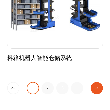
料箱机器人智能仓储系统
一页
上
1
2
3
...
下
一页