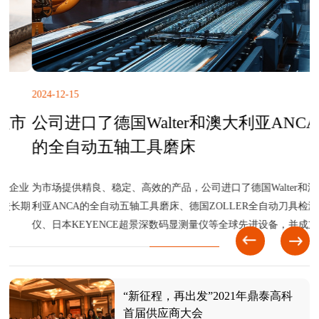
2024-12-15
2
市
公司进口了德国Walter和澳大利亚ANCA
的全自动五轴工具磨床
企业
为市场提供精良、稳定、高效的产品，公司进口了德国Walter和澳大
长期
利亚ANCA的全自动五轴工具磨床、德国ZOLLER全自动刀具检测
仪、日本KEYENCE超景深数码显测量仪等全球先进设备，并成立了
微钻、铣刀及精密刀具的产品研发测试中心。
“新征程，再出发”2021年鼎泰高科
首届供应商大会